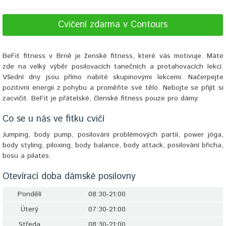
Cvičení zdarma v Contours
BeFit fitness v Brně je ženské fitness, které vás motivuje. Máte
zde na velký výběr posilovacích tanečních a protahovacích lekcí.
Všední dny jsou přímo nabité skupinovými lekcemi. Načerpejte
pozitivní energii z pohybu a proměňte své tělo. Nebojte se přijít si
zacvičit. BeFit je přátelské, členské fitness pouze pro dámy.
Co se u nás ve fitku cvičí
Jumping, body pump, posilování problémových partií, power jóga,
body styling, piloxing, body balance, body attack, posilování břicha,
bosu a pilates.
Otevírací doba dámské posilovny
Pondělí
08:30-21:00
Úterý
07:30-21:00
Středa
08:30-21:00