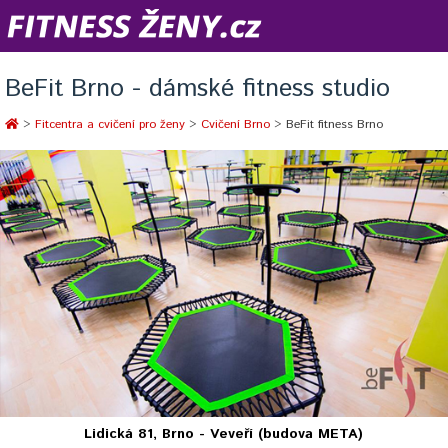
BeFit Brno - dámské fitness studio
>
Fitcentra a cvičení pro ženy
>
Cvičení Brno
> BeFit fitness Brno
Lidická 81, Brno - Veveří (budova META)